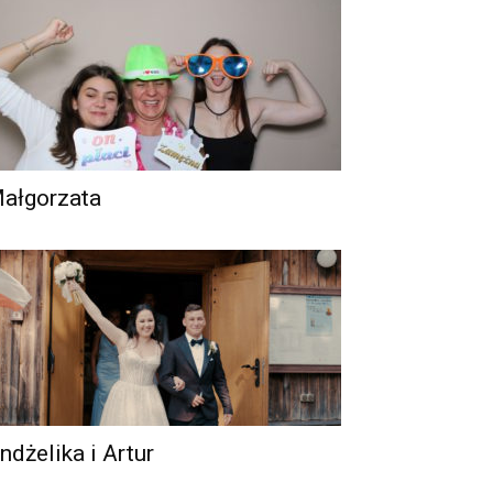
ałgorzata
ndżelika i Artur