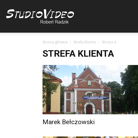
Studio
Strona główna
Strefa klienta
Strona 4
Video
STREFA KLIENTA
Robert
Radzik
Marek Bełczowski