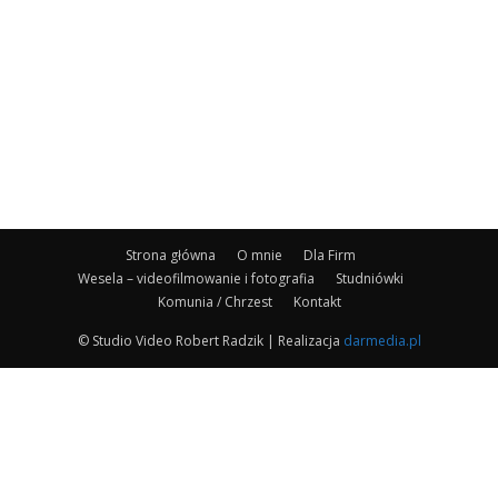
Strona główna
O mnie
Dla Firm
Wesela – videofilmowanie i fotografia
Studniówki
Komunia / Chrzest
Kontakt
© Studio Video Robert Radzik | Realizacja
darmedia.pl