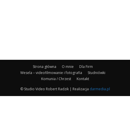
Strona główna
O mnie
Dla Firm
Wesela – videofilmowanie i fotografia
Studniówki
Komunia / Chrzest
Kontakt
© Studio Video Robert Radzik | Realizacja
darmedia.pl