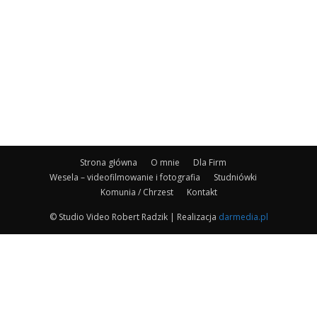
Strona główna
O mnie
Dla Firm
Wesela – videofilmowanie i fotografia
Studniówki
Komunia / Chrzest
Kontakt
© Studio Video Robert Radzik | Realizacja
darmedia.pl