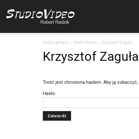
Studio
Strona główna
Strefa klienta
Krzysztof Zaguła
Video
Krzysztof Zaguła
Robert
Treść jest chroniona hasłem. Aby ją zobaczyć,
Hasło:
Radzik