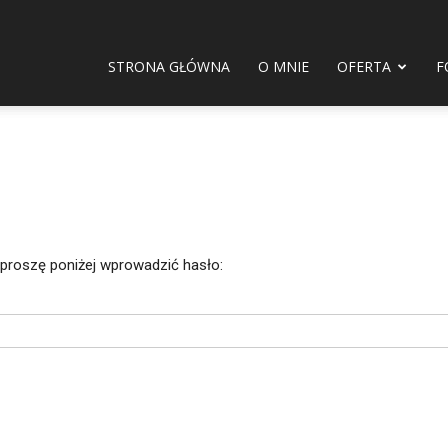
STRONA GŁÓWNA
O MNIE
OFERTA
F
 proszę poniżej wprowadzić hasło: